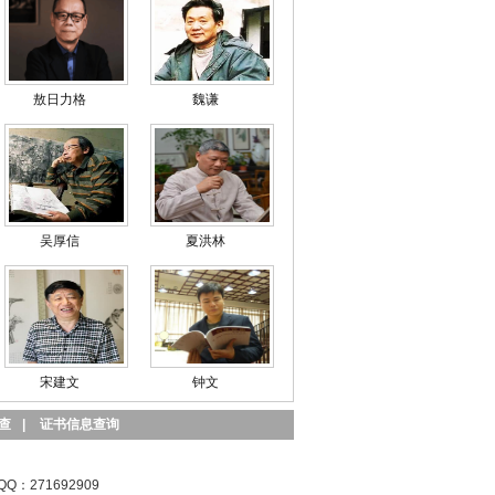
敖日力格
魏谦
吴厚信
夏洪林
宋建文
钟文
查
|
证书信息查询
QQ：271692909