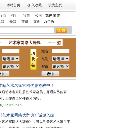
·本站首页
·加入收藏
设为主页
行情
排行
预告
公司
繁体
简体
玉器
瓷器
非遗
文创
万年历
百强
本站欢迎艺术家宣传投放！
祝贺本站获艺术行业最具品牌价值奖
艺术家网络大辞典
：
姓名：
：
类别：
：
省份：
本站艺术名家官网优惠抢驻中！
欢迎艺术名家注册艺术家会员，开通自己的官
网，上传自己的佳作和内容。
QQ:271692909
《艺术家网络大辞典》诚邀入编
《艺术家网络大辞典》，可以刊登艺术名家生平