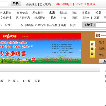
会员注册
|
忘记密码
2026年8月8日 06:24:00 星期六
艺术报道
赛事信息
展览预告
|
名家
书法家
画家
收藏家
|
拍卖
文化产业
艺术家动态
娱乐报道
|
机构
协会
画廊
院校
|
其它
：
关键字：
宣传投放！
祝贺本站获艺术行业最具品牌价值奖
祝贺本站入选 2018艺术行业
姓名
朝代
省份
首页
上一页
1
下一页
末页