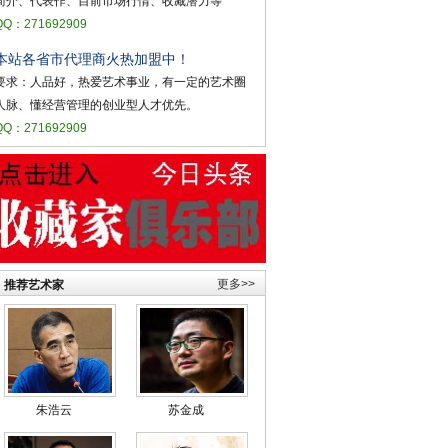
简介、代表作、目前市场行情、收藏潜力等
QQ：271692909
本站各省市代理商火热加盟中！
要求：人品好，热爱艺术事业，有一定的艺术圈
人脉、懂经营管理的创业型人才优先。
QQ：271692909
更多>>
推荐艺术家
朱浩云
苏金成