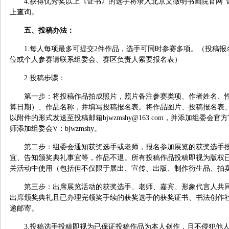
4.
获得优秀奖以上《证书》的选手将录入北京文徵明书画院官网“
上查询。
五、投稿办法：
1.
每人每项最多可提交
2
件作品，选手可同时参赛多项。（投稿报
位或个人参赛请联系组委会、赛区负责人索要报名表）
2.
投稿步骤：
第一步：将投稿作品拍成照片，照片备注参赛类项、作者姓名、
算日期）、作品名称，并填写投稿报名表。将作品图片、投稿报名表
以附件的形式发送至投稿邮箱
bjwzmshy@163.com
，并添加组委会官方
师添加组委会
V
：
bjwzmshy
。
第二步：组委会通知获奖选手或老师，报名参加展览的获奖选手
宜、告知颁奖典礼事宜等，作品不退。所有投稿作品投稿即视为版权
关活动中使用（包括但不仅限于展出、宣传、出版、制作衍生品、拍
第三步：出席展览活动的获奖选手、老师、嘉宾、形象代言人共
出席颁奖典礼且已办理完领奖手续的获奖选手的获奖证书、书法创作
递邮寄。
3.
投稿选手投稿即视为已保证投稿作品为本人创作，且不侵犯他