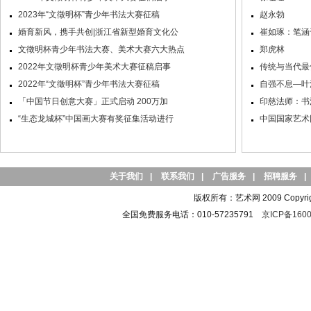
2023年“文徵明杯”青少年书法大赛征稿
赵永勃
婚育新风，携手共创|浙江省新型婚育文化公
崔如琢：笔涵
文徵明杯青少年书法大赛、美术大赛六大热点
郑虎林
2022年文徵明杯青少年美术大赛征稿启事
传统与当代最
2022年“文徵明杯”青少年书法大赛征稿
自强不息—叶
「中国节日创意大赛」正式启动 200万加
印慈法师：书
“生态龙城杯”中国画大赛有奖征集活动进行
中国国家艺术
关于我们
|
联系我们
|
广告服务
|
招聘服务
|
版权所有：艺术网 2009 Copyright 
全国免费服务电话：010-57235791
京ICP备1600