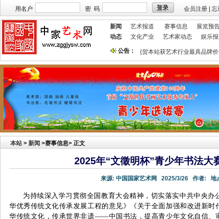
用名户
密 码
会员注册
|
忘
新闻
艺术报道
赛事信息
展览预
动态
文化产业
艺术家动态
娱乐报
公告：
本站欢迎艺术家宣传投放！
祝贺本站获艺术行业最具品牌价
本站
>
新闻
>赛事信息> 正文
2025年“文徵明杯”青少年书法
来源:
中国国家艺术网
2025/3/26
作者:
地点
为持续深入学习贯彻全国教育大会精神，切实落实中共中央办
华优秀传统文化传承发展工程的意见》《关于全面加强和改进新时
华传统文化，传承世界非遗——中国书法，提高青少年文化自信、