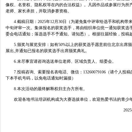
像权、名誉权、隐私权等在内的合法权益）。凡因作品或参展行为所
老师、家长承担，并取消参赛资格。
4.
截稿日期：
2025
年
12
月
30
日（为避免集中评审给选手和机构带
中旬评审一次。集体报名的获奖选手，将由组织单位统一通知获奖选
委会电话通知；落选选手不予通知。请知悉）。根据往届经验，投稿
5.
颁奖与展览安排：如有
50%
以上的获奖选手愿意前往北京出席颁
展出
,
并通知已报名的获奖选手出席颁奖典礼。
6.
未尽事宜请咨询选送单位老师、区域负责人、组委会。
7.
投稿咨询、索要报名表电话、微信：
13260079106
（请个人投稿
下本手机号码，以免电话通知时漏接）
8.
本次活动的最终解释权归主办方所有。
欢迎各地书法培训机构成为大赛选拔单位，欢迎热爱书法的青少
2025