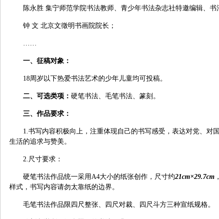
陈永胜 集宁师范学院书法教师、青少年书法杂志社特邀编辑、书
钟 文 北京文徵明书画院院长；
……
一、征稿对象：
18
周岁以下热爱书法艺术的少年儿童均可投稿。
二、可选类项：
硬笔书法、毛笔书法、篆刻。
三、作品要求：
1.
书写内容积极向上，注重体现自己的书写感受，表达对党、对
生活的追求与赞美。
2.
尺寸要求：
硬笔书法作品统一采用
A4
大小的纸张创作，尺寸约
21cm
×
29.7cm
样式，书写内容请勿太靠纸的边界。
毛笔书法作品限四尺整张、四尺对裁、四尺斗方三种宣纸规格。