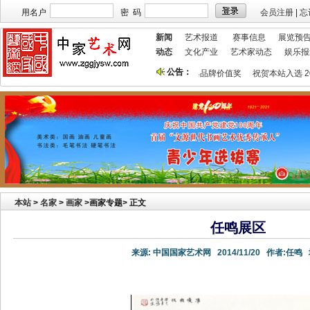
用名户
密 码
会员注册
|
忘
新闻
艺术报道
赛事信息
展览预
动态
文化产业
艺术家动态
娱乐报
公告：
迎艺术家宣传投放！
祝贺本站获艺术行业最具品牌价值奖
祝贺本站入选 201
本站
>
名家
>
画家
>画家专题> 正文
任鸣展区
来源:
中国国家艺术网
2014/11/20
作者:
任鸣