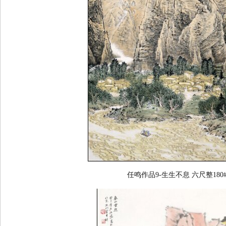
任鸣作品9-生生不息 六尺整180#