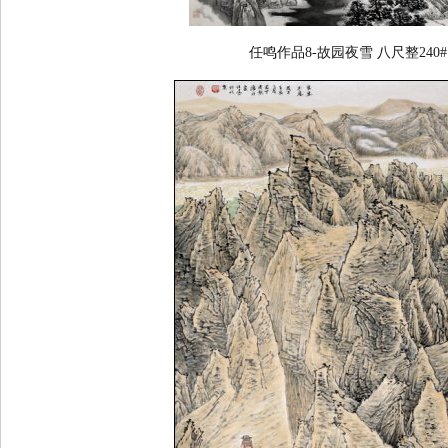
任鸣作品8-故园夜雪 八尺整240#1