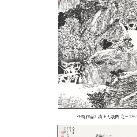
任鸣作品3-清正无烦图 之三136#