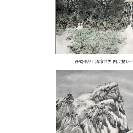
任鸣作品7-清凉世界 四尺整136#