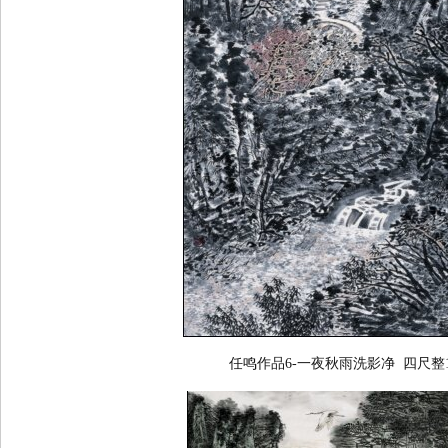
任鸣作品6-一夜秋雨洗影净 四尺整13