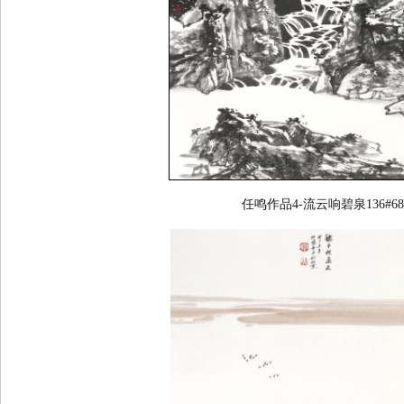
任鸣作品4-流云响碧泉136#68