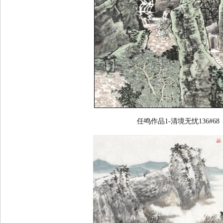
任鸣作品1-清境无忧136#68