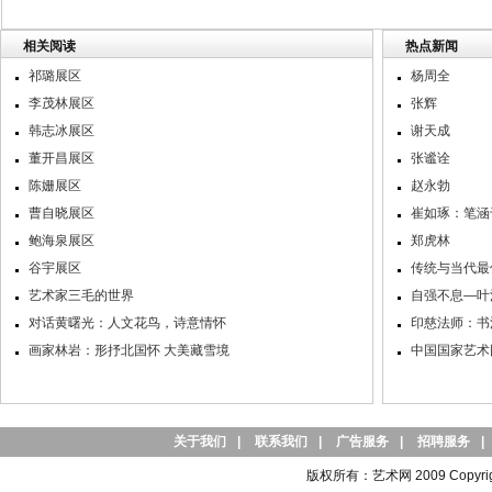
相关阅读
热点新闻
祁璐展区
杨周全
李茂林展区
张辉
韩志冰展区
谢天成
董开昌展区
张谧诠
陈姗展区
赵永勃
曹自晓展区
崔如琢：笔涵
鲍海泉展区
郑虎林
谷宇展区
传统与当代最
艺术家三毛的世界
自强不息—叶
对话黄曙光：人文花鸟，诗意情怀
印慈法师：书
画家林岩：形抒北国怀 大美藏雪境
中国国家艺术
关于我们
|
联系我们
|
广告服务
|
招聘服务
|
版权所有：艺术网 2009 Copyright 