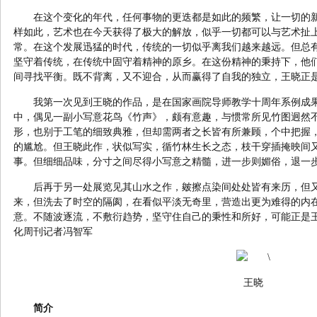
在这个变化的年代，任何事物的更迭都是如此的频繁，让一切的
样如此，艺术也在今天获得了极大的解放，似乎一切都可以与艺术扯
常。在这个发展迅猛的时代，传统的一切似乎离我们越来越远。但总
坚守着传统，在传统中固守着精神的原乡。在这份精神的秉持下，他
间寻找平衡。既不背离，又不迎合，从而赢得了自我的独立，王晓正
我第一次见到王晓的作品，是在国家画院导师教学十周年系例成
中，偶见一副小写意花鸟《竹声》，颇有意趣，与惯常所见竹图迥然
形，也别于工笔的细致典雅，但却需两者之长皆有所兼顾，个中把握
的尴尬。但王晓此作，状似写实，循竹林生长之态，枝干穿插掩映间
事。但细细品味，分寸之间尽得小写意之精髓，进一步则媚俗，退一
后再于另一处展览见其山水之作，皴擦点染间处处皆有来历，但
来，但洗去了时空的隔阂，在看似平淡无奇里，营造出更为难得的内
意。不随波逐流，不敷衍趋势，坚守住自己的秉性和所好，可能正是
化周刊记者冯智军
王晓
简介