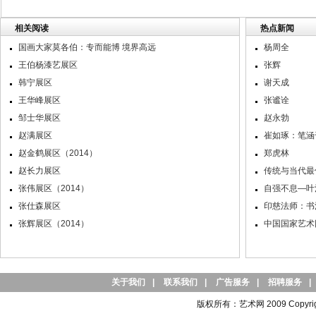
相关阅读
热点新闻
国画大家莫各伯：专而能博 境界高远
杨周全
王伯杨漆艺展区
张辉
韩宁展区
谢天成
王华峰展区
张谧诠
邹士华展区
赵永勃
赵满展区
崔如琢：笔涵
赵金鹤展区（2014）
郑虎林
赵长力展区
传统与当代最
张伟展区（2014）
自强不息—叶
张仕森展区
印慈法师：书
张辉展区（2014）
中国国家艺术
关于我们
|
联系我们
|
广告服务
|
招聘服务
|
版权所有：艺术网 2009 Copyright 