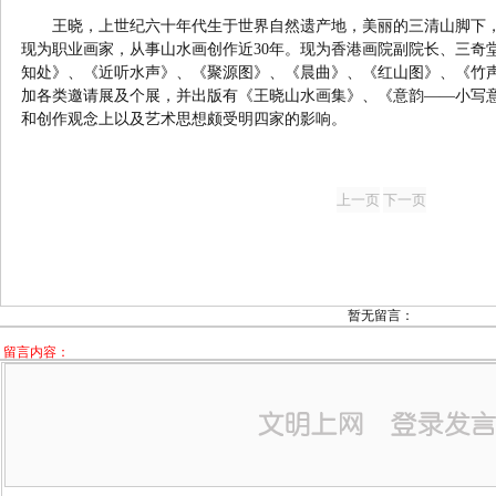
王晓，上世纪六十年代生于世界自然遗产地，美丽的三清山脚下
现为职业画家，从事山水画创作近30年。现为香港画院副院长、三奇
知处》、《近听水声》、《聚源图》、《晨曲》、《红山图》、《竹
加各类邀请展及个展，并出版有《王晓山水画集》、《意韵——小写
和创作观念上以及艺术思想颇受明四家的影响。
暂无留言：
留言内容：