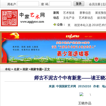
用名户
密 码
会员注册
|
忘
新闻
艺术报道
赛事信息
展览预
动态
文化产业
艺术家动态
娱乐报
公告：
家宣传投放！
祝贺本站获艺术行业最具品牌价值奖
祝贺本站入选 2018艺术
本站
>
名家
>
画家
>画家专题> 正文
师古不泥古个中有新意——读王晓
来源:
中国国家艺术网
2015/2/10
作者:
地点
王晓作品