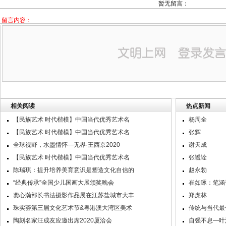
暂无留言：
留言内容：
相关阅读
热点新闻
【民族艺术 时代楷模】中国当代优秀艺术名
杨周全
【民族艺术 时代楷模】中国当代优秀艺术名
张辉
全球视野，水墨情怀—无界·王西京2020
谢天成
【民族艺术 时代楷模】中国当代优秀艺术名
张谧诠
陈瑞琪：提升培养美育意识是塑造文化自信的
赵永勃
“经典传承”全国少儿国画大展颁奖晚会
崔如琢：笔涵
龚心瀚部长书法摄影作品展在江苏盐城市大丰
郑虎林
珠实荟第三届文化艺术节&粤港澳大湾区美术
传统与当代最
陶刻名家汪成友应邀出席2020厦洽会
自强不息—叶