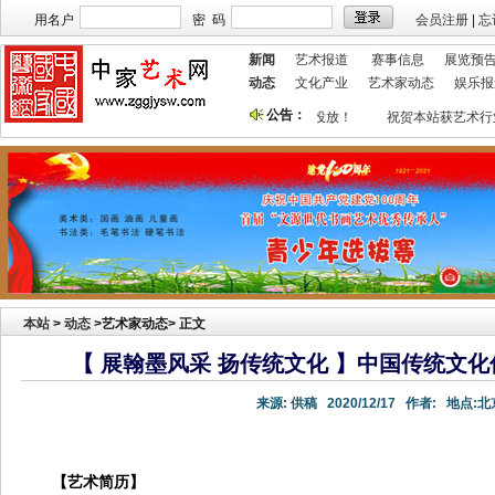
用名户
密 码
会员注册
|
忘
新闻
艺术报道
赛事信息
展览预
动态
文化产业
艺术家动态
娱乐报
公告：
本站欢迎艺术家宣传投放！
祝贺本站获艺术行
本站
>
动态
>艺术家动态> 正文
【 展翰墨风采 扬传统文化 】中国传统文
来源:
供稿
2020/12/17
作者:
地点:
北
【艺术简历】