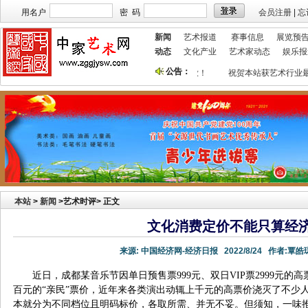
用名户
密 码
会员注册
|
忘
新闻
艺术报道
赛事信息
展览预
动态
文化产业
艺术家动态
娱乐报
公告：
本站欢迎艺术家宣传投放！
祝贺本站获艺术行业最
本站
>
新闻
>艺术时评> 正文
文化消费定价不能只算经
来源:
中国经济网-经济日报
2022/8/24
作者:
覃皓
近日，成都某音乐节因单日预售票999元、双日VIP票2999元
百元的“亲民”票价，近年来各类演出动辄上千元的高票价浇灭了不少
本就分为不同档位且明码标价，各取所需、并无不妥。但须知，一味