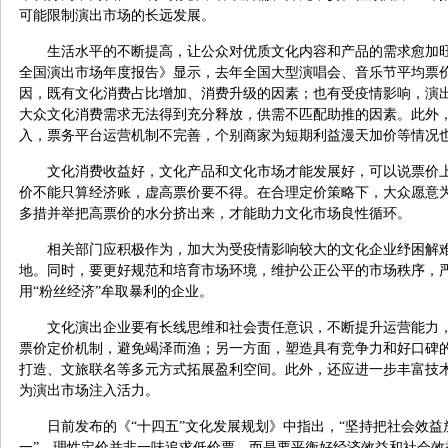
可能限制演出市场的长远发展。
生活水平的不断提高，让公众对优质文化内容和产品的需求愈加旺
全国演出市场年度报告》显示，去年全国大型演唱会、音乐节平均票价
因，既有文化消费占比增加、消费升级的因素；也有受疫情影响，演
大众文化消费需求无法得到充分释放，供需不匹配助推的因素。此外
入，票务平台运营机制不完善，个别商家为短期利益漫天加价等情况
文化消费收益好，文化产品和文化市场才能发展好，可以说票价
价不能只算经济账，虚高票价要不得。在合理定价策略下，大众愿意
多措并举把高票价的水分挤出来，才能助力文化市场良性循环。
相关部门应积极作为，加大为受疫情影响较大的文化企业纾困解
地。同时，要更好规范和培育市场环境，维护公正公平的市场秩序，严
用“粉丝经济”牟取暴利的企业。
文化演出企业要有长线思维和社会责任意识，不断提升运营能力
票价定价机制，避免竭泽而渔；另一方面，塑造具有竞争力和好口碑的
打造、文旅联名等多元方式拓展盈利空间。此外，还应进一步丰富技
为演出市场注入活力。
日前发布的《“十四五”文化发展规划》中指出，“坚持把社会效
一”。理性定价并非一味追求低价票，而是要平衡好经济效益和社会效