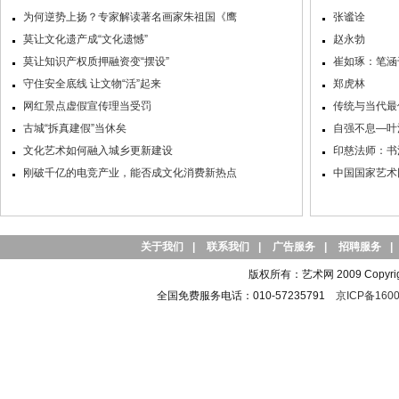
为何逆势上扬？专家解读著名画家朱祖国《鹰
张谧诠
莫让文化遗产成“文化遗憾”
赵永勃
莫让知识产权质押融资变“摆设”
崔如琢：笔涵
守住安全底线 让文物“活”起来
郑虎林
网红景点虚假宣传理当受罚
传统与当代最
古城“拆真建假”当休矣
自强不息—叶
文化艺术如何融入城乡更新建设
印慈法师：书
刚破千亿的电竞产业，能否成文化消费新热点
中国国家艺术
关于我们
|
联系我们
|
广告服务
|
招聘服务
|
版权所有：艺术网 2009 Copyright 
全国免费服务电话：010-57235791
京ICP备1600