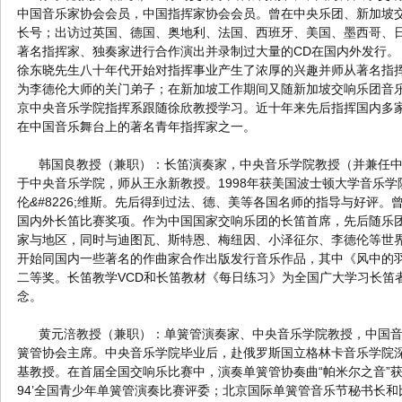
中国音乐家协会会员，中国指挥家协会会员。曾在中央乐团、新加坡
长号；出访过英国、德国、奥地利、法国、西班牙、美国、墨西哥、
著名指挥家、独奏家进行合作演出并录制过大量的CD在国内外发行
徐东晓先生八十年代开始对指挥事业产生了浓厚的兴趣并师从著名指
为李德伦大师的关门弟子；在新加坡工作期间又随新加坡交响乐团音乐
京中央音乐学院指挥系跟随徐欣教授学习。近十年来先后指挥国内多
在中国音乐舞台上的著名青年指挥家之一。
韩国良教授（兼职）：长笛演奏家，中央音乐学院教授（并兼任中
于中央音乐学院，师从王永新教授。1998年获美国波士顿大学音乐
伦
&#
8226;维斯。先后得到过法、德、美等各国名师的指导与好评。
国内外长笛比赛奖项。作为中国国家交响乐团的长笛首席，先后随乐
家与地区，同时与迪图瓦、斯特恩、梅纽因、小泽征尔、李德伦等世界
开始同国内一些著名的作曲家合作出版发行音乐作品，其中《风中的羽
二等奖。长笛教学VCD和长笛教材《每日练习》为全国广大学习长笛
念。
黄元涪教授（兼职）：单簧管演奏家、中央音乐学院教授，中国音
簧管协会主席。中央音乐学院毕业后，赴俄罗斯国立格林卡音乐学院
基教授。在首届全国交响乐比赛中，演奏单簧管协奏曲“帕米尔之音”获
94’全国青少年单簧管演奏比赛评委；北京国际单簧管音乐节秘书长和比