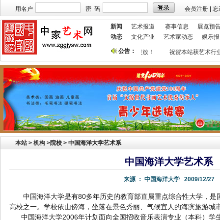
用名户
密 码
会员注册
|
忘
新闻
艺术报道
赛事信息
展览预
动态
文化产业
艺术家动态
娱乐报
公告：
本站欢迎艺术家宣传投放！
祝贺本站获艺术行业
本站
>
机构
>
院校 > 中国海洋大学艺术系
中国海洋大学艺术系
来源 ：
中国海洋大学
2009/12/27
中国海洋大学是有80多年历史的教育部直属重点综合性大学，是国家“
高校之一。学校依山傍海，坐落在景色秀丽、气候宜人的海滨旅游城
中国海洋大学2006年计划面向全国招收音乐表演专业（本科）学生