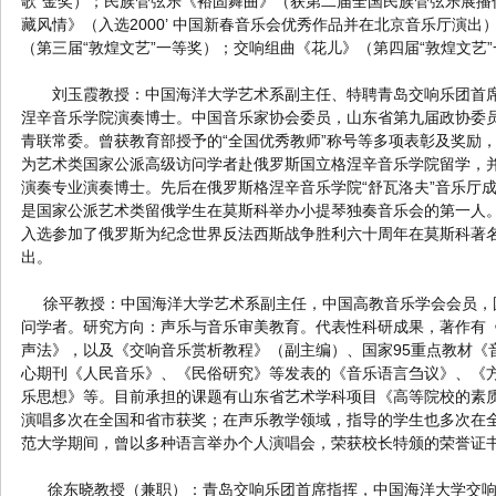
歌”金奖）；民族管弦乐《裕固舞曲》（获第二届全国民族管弦乐展播
藏风情》（入选2000’ 中国新春音乐会优秀作品并在北京音乐厅演
（第三届“敦煌文艺”一等奖）；交响组曲《花儿》（第四届“敦煌文艺
刘玉霞教授：中国海洋大学艺术系副主任、特聘青岛交响乐团首席
涅辛音乐学院演奏博士。中国音乐家协会委员，山东省第九届政协委
青联常委。曾获教育部授予的“全国优秀教师”称号等多项表彰及奖励，发
为艺术类国家公派高级访问学者赴俄罗斯国立格涅辛音乐学院留学，
演奏专业演奏博士。先后在俄罗斯格涅辛音乐学院“舒瓦洛夫”音乐厅
是国家公派艺术类留俄学生在莫斯科举办小提琴独奏音乐会的第一人。2
入选参加了俄罗斯为纪念世界反法西斯战争胜利六十周年在莫斯科著名
出。
徐平教授：中国海洋大学艺术系副主任，中国高教音乐学会会员，
问学者。研究方向：声乐与音乐审美教育。代表性科研成果，著作有
声法》，以及《交响音乐赏析教程》（副主编）、国家95重点教材《
心期刊《人民音乐》、《民俗研究》等发表的《音乐语言刍议》、《
乐思想》等。目前承担的课题有山东省艺术学科项目《高等院校的素
演唱多次在全国和省市获奖；在声乐教学领域，指导的学生也多次在
范大学期间，曾以多种语言举办个人演唱会，荣获校长特颁的荣誉证
徐东晓教授（兼职）：青岛交响乐团首席指挥，中国海洋大学交响