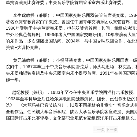
单簧管演奏比赛评委；中央音乐学院首届管乐室内乐比赛评委。
李生虎教授（兼职）：中国国家交响乐团双簧管首席演奏家。198
著名双簧管教育家白宇教授。曾担任中国青年交响乐团双簧管首席，随
1996年受聘于中央芭蕾舞乐团，担任双簧管首席；其间，相继成功演出
中外经典芭蕾舞剧。1996年考入中国国家交响乐团。10年来演奏大
响乐作品，多次随团出国访问。2004年，与中国交响乐团合作，在
簧管F大调协奏曲。
黄元浦教授（兼职）：小提琴演奏家，中国国家交响乐团国家一级演
院附中，1967年毕业于中央音乐学院管弦系，师从马思聪、林克昌、
央乐团独唱独奏组及中央乐团室内乐小提琴首席。1991年在美国迈阿密DAD
修一年。
赵纪教授（兼职）：1983年至今任中央音乐学院西洋打击乐教授。
1963年至本科毕业后任哈尔滨歌剧院独奏演员、团长。已创作出版
选》、《木琴玛林巴音节练习》，以及不同题材的儿童少年音乐盒式带
全套作品。任民族大学音乐学院、陕西大学音乐学院客座教授、美国
届国际打击乐比赛评委，文化部职业规范专家组西洋乐打击乐组组长