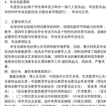
4、专业实践课程
年度音乐会(每个学生每年至少举办一场个人音乐会)、毕业音乐会(
对内对外专业实践活动,分散在各学期进行）、毕业论文等。
三、主要培养方式
在加强专业技能与理论教学的同时，强调实践环节和能力的培养，
教学，第四年主要结合学生专业方向及个性特长的培养与加强，选修
必要的艺术实践与年级音乐会、毕业音乐会和毕业论文。
四、专业师资队伍
本专业拥有包括博士生导师和留学俄罗斯、法国、澳大利亚及毕业
在内的专家教授等一批高水平的专业教学人员，同时还聘请了国家交
团等单位的著名艺术家担任演奏、演唱等专业的兼职教授和指导教师
奏家担任部分演奏专业主课的教学工作,做到高起点、高标准、严要求
量。
附：部分专、兼职专家教授简介：
康建东教授：博士生导师，中国海洋大学艺术系、艺术教育中心主
乐家协会副主席；中国教育学会音乐教育专业委员会常务理事（理论
家协会数字化音乐教育学会副会长（技术委员会主任）。曾发表《民
乐）；《音乐教育在素质教育中的作用和地位》（艺术教育）；《音
报）；《二十世纪音乐分析法中的线性思维》（中央音乐学院学报）
国音乐）等学术论文多篇。创作有男高音独唱（闫维文演唱）《黄河畔上