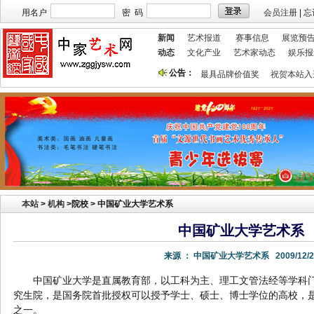
用名户
密 码
会员注册
|
忘
新闻
艺术报道
赛事信息
展览预
动态
文化产业
艺术家动态
娱乐报
公告：
本站欢迎艺术家宣传投放！
祝贺本站获艺术行业最具品牌价值奖
祝贺本站入选
本站
>
机构
>
院校 > 中国矿业大学艺术系
中国矿业大学艺术系
来源 ：
中国矿业大学艺术系
2009/12/
中国矿业大学是直属教育部，以工科为主、理工文管法经等学科
究生院，是国务院首批授权可以授予学士、硕士、博士学位的高校，是国
之一。