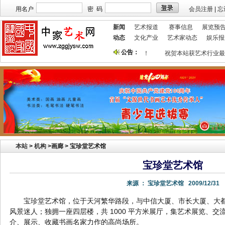
用名户
密 码
会员注册
|
忘
新闻
艺术报道
赛事信息
展览预
动态
文化产业
艺术家动态
娱乐报
公告：
本站欢迎艺术家宣传投放！
祝贺本站获艺术行业最
本站
>
机构
>
画廊 > 宝珍堂艺术馆
宝珍堂艺术馆
来源 ：
宝珍堂艺术馆
2009/12/31
宝珍堂艺术馆，位于天河繁华路段，与中信大厦、市长大厦、大
风景迷人；独拥一座四层楼，共 1000 平方米展厅，集艺术展览、
介、展示、收藏书画名家力作的高尚场所。