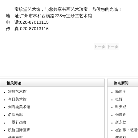
宝珍堂艺术馆，与您共享书画艺术珍宝，恭候您的光临！
地 址:广州市林和西横路228号宝珍堂艺术馆
电 话:020-87013115
传 真:020-87013116
相关阅读
热点新闻
雅昌艺术馆
杨周全
今日美术馆
张辉
刘海粟美术馆
谢天成
名流画廊
张谧诠
一墨轩画廊
赵永勃
凯旋国际画廊
崔如琢：笔涵
佳美画廊
郑虎林