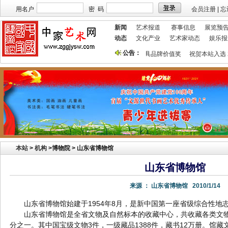
用名户
密 码
会员注册
|
忘
新闻
艺术报道
赛事信息
展览预
动态
文化产业
艺术家动态
娱乐报
公告：
站欢迎艺术家宣传投放！
祝贺本站获艺术行业最具品牌价值奖
祝贺本站入选 
本站
>
机构
>
博物院 > 山东省博物馆
山东省博物馆
来源 ：
山东省博物馆
2010/1/14
山东省博物馆始建于1954年8月，是新中国第一座省级综合性地
山东省博物馆是全省文物及自然标本的收藏中心，共收藏各类文物
分之一。其中国宝级文物3件，一级藏品1388件，藏书12万册。馆