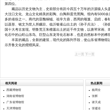
第四位。
藏品以历史文物为主，史前部分有距今四五十万年的沂源猿人头盖
大汶口文化、龙山文化精美的彩陶、白陶和蛋壳黑陶。馆内有5000
多的省份之一。商代的亚醜铜钺、祖辛方鼎，西周的颂簋、启卣，春
以器形、铭文为世人所瞩目。临沂银雀山出土的《孙子兵法》、《孙
国十大考古发现。明鲁荒王朱檀墓出土的近千件文物，以唐琴宋画、
化石中的山旺山东鸟、巨型山东龙等化石标本，也是自然标本中的稀
丰富的藏品，全新的建筑，现代化的陈列手段，使山东省博物馆以
示齐鲁文化的熠熠风采。
相关阅读
热点新闻
西藏博物馆
杨周全
湖南省博物馆
张辉
广东省博物馆
谢天成
天津博物馆
张谧诠