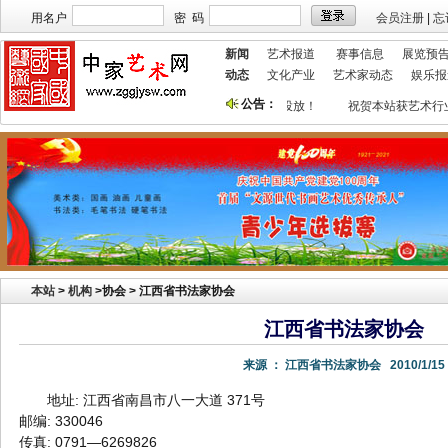
用名户
密 码
会员注册
|
忘
新闻
艺术报道
赛事信息
展览预
动态
文化产业
艺术家动态
娱乐报
公告：
本站欢迎艺术家宣传投放！
祝贺本站获艺术行
本站
>
机构
>
协会 > 江西省书法家协会
江西省书法家协会
来源 ：
江西省书法家协会
2010/1/15
地址: 江西省南昌市八一大道 371号
邮编: 330046
传真: 0791—6269826