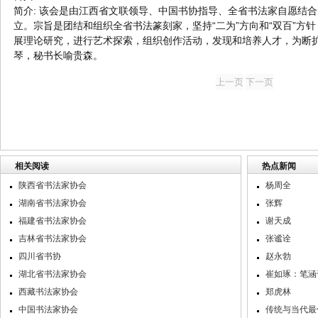
简介: 该会是由江西省文联领导、中国书协指导、全省书法家自愿结合的
立。宗旨是团结和组织全省书法篆刻家，坚持“二为”方向和“双百”方
展理论研究，进行艺术探索，组织创作活动，发现和培养人才，为断
琴，秘书长喻贵森。
相关阅读
热点新闻
陕西省书法家协会
杨周全
湖南省书法家协会
张辉
福建省书法家协会
谢天成
吉林省书法家协会
张谧诠
四川省书协
赵永勃
湖北省书法家协会
崔如琢：笔涵
西藏书法家协会
郑虎林
中国书法家协会
传统与当代最