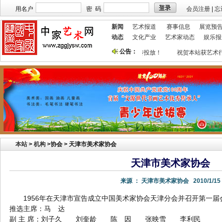
用名户
密 码
会员注册
|
忘
新闻
艺术报道
赛事信息
展览预
动态
文化产业
艺术家动态
娱乐报
公告：
本站欢迎艺术家宣传投放！
祝贺本站获艺术行
本站
>
机构
>
协会 > 天津市美术家协会
天津市美术家协会
来源 ：
天津市美术家协会
2010/1/15
1956年在天津市宣告成立中国美术家协会天津分会并召开第一届
推选主席：马 达
副 主 席：刘子久 刘奎龄 陈 因 张映雪 李利民