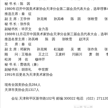
秘 书 长：陈 因
1980年召开中国美术家协会天津分会第二届会员代表大会，选举理事4
推选主席：秦 征
副 主 席：王学仲 孙克纲 孙其峰 陈 因 张映雪 
秘 书 长：张作良
副秘书长：毕开文 金力吾
1988年11月召开中国美术家协会天津分会第三届会员代表大会，选举
推选名誉主席：孙其峰 陈 因 张映雪 赵泮滨
主 席：秦 征
副 主 席：邓家驹 孙克纲 杜滋龄 吴 燃 张作良 
顾 问：王颂余 王之江 王麦杆 闫丽川 萧 朗 
松涛 溥 佐 穆仲芹
秘 书 长：曹德兆（兼）
副秘书长：胡崇礼 申世辉
1991年后更名为天津美术家协会
现有全国美协会员284人
天津市美协会员1317人
会址:天津和平区新华路102号 邮编:300022 电话:（022）271120