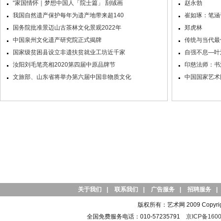
“家国情怀｜梦想中国人「院士篇」 刮绒画
赵永勃
我国自然遗产保护每年为遗产地带来超140
崔如琢：笔涵
国务院批准景迈山古茶林文化景观2022年
郑虎林
中国泉州文化遗产研究院正式揭牌
传统与当代最
国家级贫困县设立非遗扶贫就业工坊近千家
自强不息—叶
汝阳刘毛笔亮相2020第四届中原品牌节
印慈法师：书
文旅部、山东省将举办第六届中国非物质文化
中国国家艺术
关于我们
|
联系我们
|
广告服务
|
招聘服务
|
版权所有：艺术网 2009 Copyright 
全国免费服务电话：010-57235791
京ICP备1600