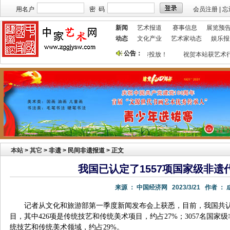
用名户
密 码
会员注册
|
忘
新闻
艺术报道
赛事信息
展览预
动态
文化产业
艺术家动态
娱乐报
公告：
本站欢迎艺术家宣传投放！
祝贺本站获艺术行
本站
>
其它
> 非遗 > 民间非遗报道 > 正文
我国已认定了1557项国家级非遗
来源 ：
中国经济网
2023/3/21
作者 ：
记者从文化和旅游部第一季度新闻发布会上获悉，目前，我国共认
目，其中426项是传统技艺和传统美术项目，约占27%；3057名国家
统技艺和传统美术领域，约占29%。