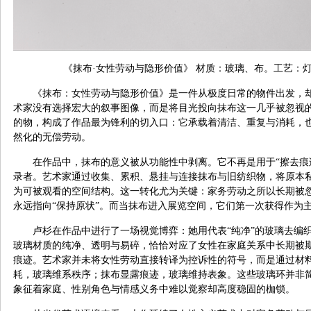
《抹布·女性劳动与隐形价值》 材质：玻璃、布。工艺：灯工玻璃
《抹布：女性劳动与隐形价值》是一件从极度日常的物件出发，
术家没有选择宏大的叙事图像，而是将目光投向抹布这一几乎被忽视
的物，构成了作品最为锋利的切入口：它承载着清洁、重复与消耗，
然化的无偿劳动。
在作品中，抹布的意义被从功能性中剥离。它不再是用于“擦去痕迹
录者。艺术家通过收集、累积、悬挂与连接抹布与旧纺织物，将原本
为可被观看的空间结构。这一转化尤为关键：家务劳动之所以长期被
永远指向“保持原状”。而当抹布进入展览空间，它们第一次获得作为
卢杉在作品中进行了一场视觉博弈：她用代表“纯净”的玻璃去编织
玻璃材质的纯净、透明与易碎，恰恰对应了女性在家庭关系中长期被
痕迹。艺术家并未将女性劳动直接转译为控诉性的符号，而是通过材
耗，玻璃维系秩序；抹布显露痕迹，玻璃维持表象。这些玻璃环并非
象征着家庭、性别角色与情感义务中难以觉察却高度稳固的枷锁。