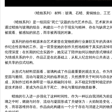
《蜡烛系列》 材料：玻璃、石蜡、黄铜烛台。工艺
《蜡烛系列》是一组回应“死亡”议题的当代艺术作品。艺术家并
通过蜡烛与玻璃的组合，构建出一个介于现实与精神、存在与缺席之
被观看、被感知的状态，而非被再现的对象。
该系列的创作根源来自艺术家曾在宠物殡葬行业兼职五年的具体
作纪念性首饰的工作。这一背景使她的创作天然地植根于真实的哀悼
伦理深度：在长期的纪念实践中，她见证了陪伴如何以物的形式继续
为情感关系的中介。作品正是在此基础上，从私人纪念转向公共表达，将
被共享的仪式结构。
从形式与材料层面看，玻璃构成了作品最重要的观念支点。作为常
坚固与脆弱、流动与凝固之间的临界状态，天然携带关于时间与存在
成，其制作过程本身即是一场从熔融到冷却、从不稳定到暂时稳定的转
是技术路径，更成为作品关于死亡、净化与重组的物质叙事。
蜡烛的引入进一步强化了这种时间性。作为一种以自我消耗为前
璃之中时，燃烧与封存、流动与凝固形成了关键张力：火焰制造变化
失，而容器维持存在。作品由此构建出一个介于存在与消逝之间的物