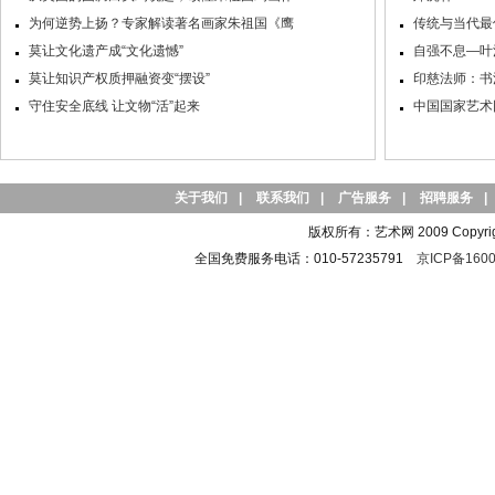
为何逆势上扬？专家解读著名画家朱祖国《鹰
传统与当代最
莫让文化遗产成“文化遗憾”
自强不息—叶
莫让知识产权质押融资变“摆设”
印慈法师：书
守住安全底线 让文物“活”起来
中国国家艺术
关于我们
|
联系我们
|
广告服务
|
招聘服务
|
版权所有：艺术网 2009 Copyright 
全国免费服务电话：010-57235791
京ICP备1600