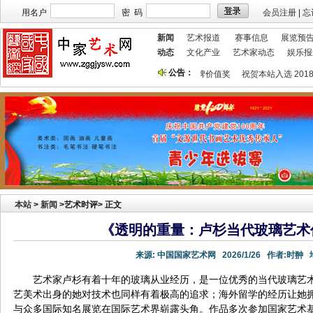
用名户
密 码
会员注册
|
忘
新闻
艺术报道
赛事信息
展览预
动态
文化产业
艺术家动态
娱乐报
公告：
术家宣传投放！
祝贺本站获艺术行业最具品牌价值奖
祝贺本站入选 2018艺
本站
>
新闻
>艺术时评> 正文
《透明的重量：卢杉当代玻璃艺术
来源:
中国国家艺术网
2026/1/26
作者:
时翀
地
艺术家卢杉有着十年的玻璃从业经历，是一位优秀的当代玻璃艺
艺美术出身的她对技术也同样有着极高的追求；海外留学的经历让她
与众多国际知名展览在国际艺术界崭露头角。作品多次参加国家艺术