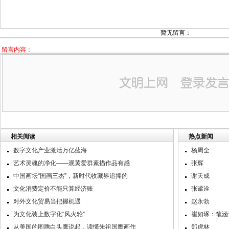
暂无留言：
留言内容：
相关阅读
热点新闻
数字文化产业激活万亿蓝海
杨周全
艺术灵魂的净化——观黄爱群素描作品有感
张辉
中国画坛“国画三杰”，新时代收藏界追捧的
谢天成
文化消费定价不能只算经济账
张谧诠
对外文化贸易当把握机遇
赵永勃
为文化装上数字化“风火轮”
崔如琢：笔涵
从美国的图腾白头鹰说起，读懂朱祖国鹰画作
郑虎林