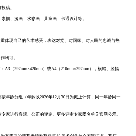
可投稿。
、素描、漫画、水彩画、儿童画、卡通设计等。
注重体现自己的艺术感受，表达对党、对国家、对人民的忠诚与热
创作均可。
寸：
A3
（
297mm
×
420mm
）或
A4
（
210mm
×
297mm
），横幅、竖幅
赛按年龄分组（年龄以
2026
年
12
月
30
日为截止计算，同一年龄同一
审专家进行客观、公正的评定。更多评审专家团名单见官网公示。