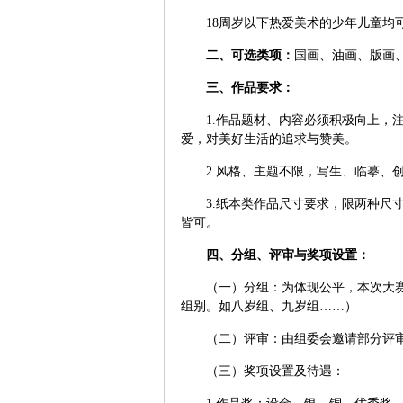
18
周岁以下热爱美术的少年儿童均
二、可选类项：
国画、油画、版画
三、作品要求：
1.
作品题材、内容必须积极向上，
爱，对美好生活的追求与赞美。
2.
风格、主题不限，写生、临摹、
3.
纸本类作品尺寸要求，限两种尺
皆可。
四、分组、评审与奖项设置：
（一）分组：为体现公平，本次大
组别。如八岁组、九岁组……）
（二）评审：由组委会邀请部分评
（三）奖项设置及待遇：