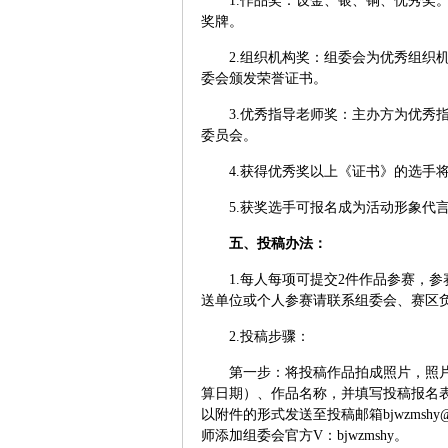
1.
作品奖：设金、银、铜、优秀奖。
奖牌。
2.
组织机构奖：组委会为优秀组织机
委会颁发荣誉证书。
3.
优秀指导老师奖：主办方为优秀
委员会。
4.
获得优秀奖以上《证书》的选手将
5.
获奖选手可报名成为活动形象代
五、投稿办法：
1.
每人每项可提交
2
件作品参赛，参
送单位或个人参赛请联系组委会、赛区
2.
投稿步骤：
第一步：将投稿作品拍成照片，照
算日期）、作品名称，并填写投稿报名
以附件的形式发送至投稿邮箱
bjwzmshy
师添加组委会官方
V
：
bjwzmshy
。