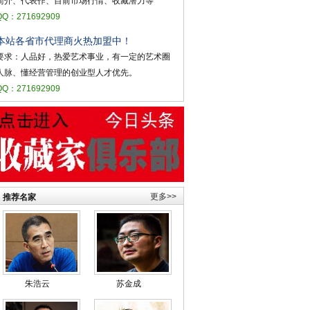
简介、代表作、目前市场行情、收藏潜力等
QQ：271692909
本站各省市代理商火热加盟中！
要求：人品好，热爱艺术事业，有一定的艺术圈
人脉、懂经营管理的创业型人才优先。
QQ：271692909
更多>>
推荐名家
朱浩云
苏金成