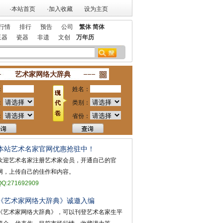
·本站首页
·加入收藏
设为主页
行情
排行
预告
公司
繁体
简体
玉器
瓷器
非遗
文创
万年历
放！
祝贺本站获艺术行业最具品牌价值奖
祝贺本站入选 2018艺术行业百强
艺术家网络大辞典
：
姓名：
：
类别：
：
省份：
本站艺术名家官网优惠抢驻中！
欢迎艺术名家注册艺术家会员，开通自己的官
网，上传自己的佳作和内容。
QQ:271692909
《艺术家网络大辞典》诚邀入编
《艺术家网络大辞典》，可以刊登艺术名家生平