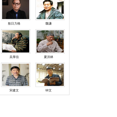
敖日力格
魏谦
吴厚信
夏洪林
宋建文
钟文