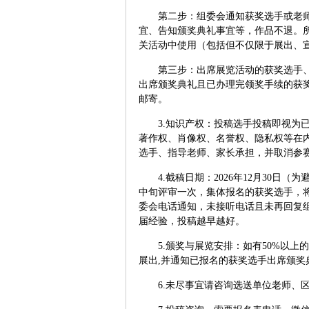
第二步：组委会通知获奖选手或老
宜、告知颁奖典礼事宜等，作品不退。
关活动中使用（包括但不仅限于展出、
第三步：出席展览活动的获奖选手
出席颁奖典礼且已办理完领奖手续的获
邮寄。
3.
知识产权：投稿选手投稿即视为
著作权、肖像权、名誉权、隐私权等在
选手、指导老师、家长承担，并取消参
4.
截稿日期：
2026
年
12
月
30
日（为
中旬评审一次，集体报名的获奖选手，
委会电话通知
，未接听电话且未再回复
届经验，投稿越早越好。
5.
颁奖与展览安排：
如有
50%
以上的
展出
,
并通知已报名的获奖选手出席颁奖
6.
未尽事宜请咨询选送单位老师、