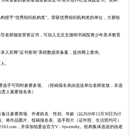
为有需要的获奖者颁发获奖证书/美术
创作社会实践证书、
奖杯、
构授予“优秀组织机构奖”。荣获优秀组织机构奖的单位，大赛组
指导老师颁发荣誉证书，可加入北京文徵明书画院青少年美术教育
录入官网“证书查询”系统数据库备案，提供网上查询。
言人。
赛选手可同时参赛多项。（投稿报名表由选送单位老师发放，非选
负责人索要报名表）
片备注参赛类项、作者姓名、性别、年龄（以
2026
年
12
月
30
日为计
表。将作品图片、投稿报名表、选手照片（证件照、生活照均可）
@163.com
，并添加组委会官方
V
：
bjwzmshy
。机构集体选送的由老