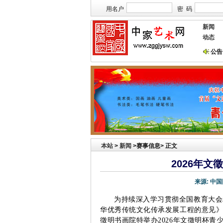
用名户
密 码
新闻
动态
公告
本站欢迎艺术家宣传投放！
祝贺本站获艺术行
本站
>
新闻
>赛事信息> 正文
2026年
来源:
中国
为持续深入学习贯彻全国教育大会
华优秀传统文化传承发展工程的意见
徵明书画院特举办
2026
年文徵明杯青