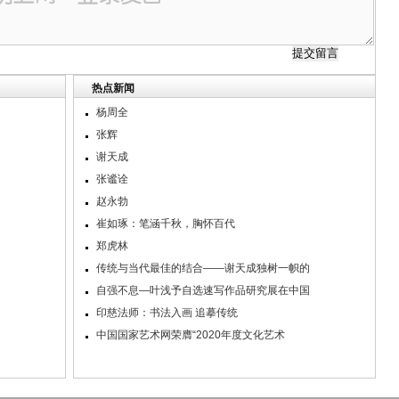
热点新闻
杨周全
张辉
谢天成
张谧诠
赵永勃
崔如琢：笔涵千秋，胸怀百代
郑虎林
传统与当代最佳的结合——谢天成独树一帜的
自强不息—叶浅予自选速写作品研究展在中国
印慈法师：书法入画 追摹传统
中国国家艺术网荣膺“2020年度文化艺术