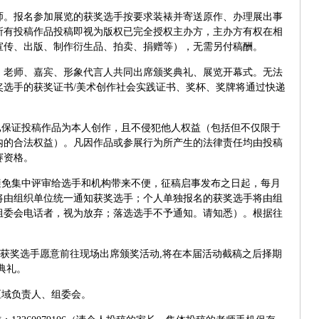
师。报名参加展览的获奖选手按要求装裱并寄送原作、办理展出事
所有投稿作品投稿即视为版权已完全授权主办方，主办方有权在相
宣传、出版、制作衍生品、拍卖、捐赠等），无需另付稿酬。
、老师、嘉宾、形象代言人共同出席颁奖典礼、展览开幕式。无法
奖选手的获奖证书/美术创作社会实践证书、奖杯、奖牌将通过快递
已保证投稿作品为本人创作，且不侵犯他人权益（包括但不仅限于
内的合法权益）。凡因作品或参展行为所产生的法律责任均由投稿
赛资格。
避免集中评审给选手和机构带来不便，征稿启事发布之日起，每月
将由组织单位统一通知获奖选手；个人单独报名的获奖选手将由组
组委会电话者，视为放弃
；落选选手不予通知。请知悉）。根据往
获奖选手愿意前往现场出席颁奖活动
,
将在本届活动截稿之后择期
典礼。
区域负责人、组委会。