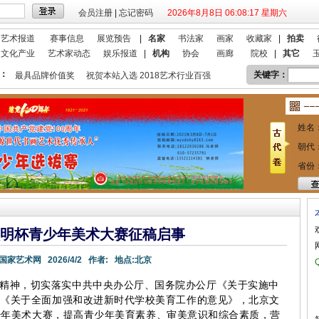
会员注册
|
忘记密码
2026年8月8日 06:08:18 星期六
艺术报道
赛事信息
展览预告
|
名家
书法家
画家
收藏家
|
拍卖
文化产业
艺术家动态
娱乐报道
|
机构
协会
画廊
院校
|
其它
：
关键字：
业最具品牌价值奖
祝贺本站入选 2018艺术行业百强
本站欢迎艺术家宣传投
姓名
朝代
省份
文徵明杯青少年美术大赛征稿启事
国家艺术网
2026/4/2
作者:
地点:
北京
精神，切实落实中共中央办公厅、国务院办公厅《关于实施中
》《关于全面加强和改进新时代学校美育工作的意见》，北京文
少年美术大赛，提高青少年美育素养、审美意识和综合素质，营