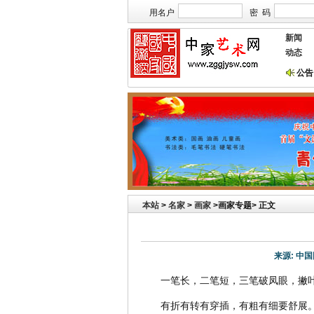
用名户
密 码
新闻
动态
公告
本站欢迎艺术家宣传投放
本站
>
名家
>
画家
>画家专题> 正文
来源:
中国
一笔长，二笔短，三笔破凤眼，撇
有折有转有穿插，有粗有细要舒展