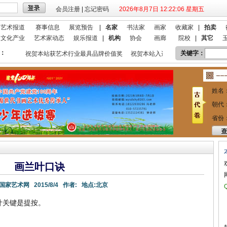
会员注册
|
忘记密码
2026年8月7日 12:22:06 星期五
艺术报道
赛事信息
展览预告
|
名家
书法家
画家
收藏家
|
拍卖
文化产业
艺术家动态
娱乐报道
|
机构
协会
画廊
院校
|
其它
：
关键字：
！
祝贺本站获艺术行业最具品牌价值奖
祝贺本站入选 2018艺术行业百强
姓名
朝代
省份
画兰叶口诀
国家艺术网
2015/8/4
作者:
地点:
北京
叶关键是提按。
。