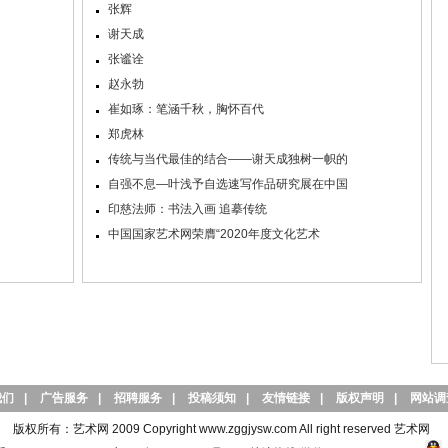
张辉
谢天成
张谧诠
赵永勃
崔如琢：笔涵千秋，胸怀百代
郑虎林
传统与当代最佳的结合——谢天成独树一帜的
自强不息—叶浅予自选速写作品研究展在中国
印慈法师：书法入画 追摹传统
中国国家艺术网荣膺“2020年度文化艺术
我们
|
广告服务
|
招聘服务
|
投稿须知
|
友情链接
|
版权声明
|
网站调
版权所有：艺术网 2009 Copyright www.zggjysw.com All right reserved 艺术网