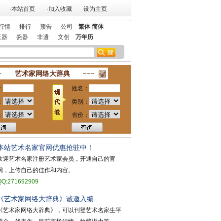
·本站首页
·加入收藏
设为主页
行情
排行
预告
公司
繁体
简体
玉器
瓷器
非遗
文创
万年历
本站欢迎艺术家宣传投放！
祝贺本站获艺术行业最具品牌价值奖
祝贺本站
艺术家网络大辞典
：
姓名：
：
类别：
：
省份：
本站艺术名家官网优惠抢驻中！
欢迎艺术名家注册艺术家会员，开通自己的官
网，上传自己的佳作和内容。
QQ:271692909
《艺术家网络大辞典》诚邀入编
《艺术家网络大辞典》，可以刊登艺术名家生平