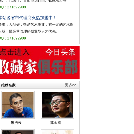
简介、代表作、目前市场行情、收藏潜力等
QQ：271692909
本站各省市代理商火热加盟中！
要求：人品好，热爱艺术事业，有一定的艺术圈
人脉、懂经营管理的创业型人才优先。
QQ：271692909
更多>>
推荐名家
朱浩云
苏金成