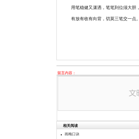
用笔稳健又潇洒，笔笔到位须大胆
有放有收有向背，切莫三笔交一点
留言内容：
相关阅读
画梅口诀