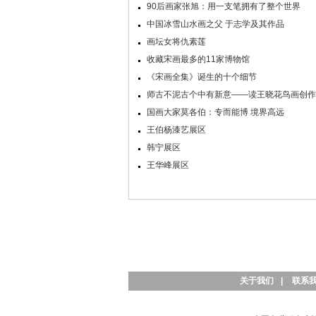
90后画家张旭：用一支笔拥有了整个世界
中国冰雪山水画之父 于志学及其作品
画坛女将仇素莲
收藏宋画最多的11家博物馆
《宋画全集》诞生的十个细节
师古不泥古个中有新意——读王晓花鸟画创作
国画大家莫各伯：专而能博 境界高远
王伯杨漆艺展区
韩宁展区
王华峰展区
关于我们
|
联系