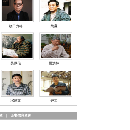
敖日力格
魏谦
吴厚信
夏洪林
宋建文
钟文
查
|
证书信息查询