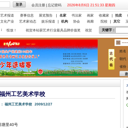
会员注册
|
忘记密码
2026年8月6日 21:51:34 星期四
艺术报道
赛事信息
展览预告
|
名家
书法家
画家
收藏家
|
拍卖
文化产业
艺术家动态
娱乐报道
|
机构
协会
画廊
院校
|
其它
：
关键字：
宣传投放！
祝贺本站获艺术行业最具品牌价值奖
祝贺本站入选 2018艺术行业
姓名
朝代
省份
福州工艺美术学校
 ：
福州工艺美术学校
2009/12/27
塘里40号