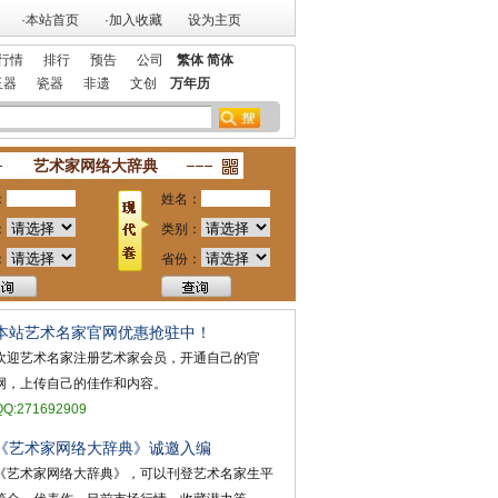
·本站首页
·加入收藏
设为主页
行情
排行
预告
公司
繁体
简体
玉器
瓷器
非遗
文创
万年历
百强
本站欢迎艺术家宣传投放！
祝贺本站获艺术行业最具品牌价值奖
艺术家网络大辞典
：
姓名：
：
类别：
：
省份：
本站艺术名家官网优惠抢驻中！
欢迎艺术名家注册艺术家会员，开通自己的官
网，上传自己的佳作和内容。
QQ:271692909
《艺术家网络大辞典》诚邀入编
《艺术家网络大辞典》，可以刊登艺术名家生平