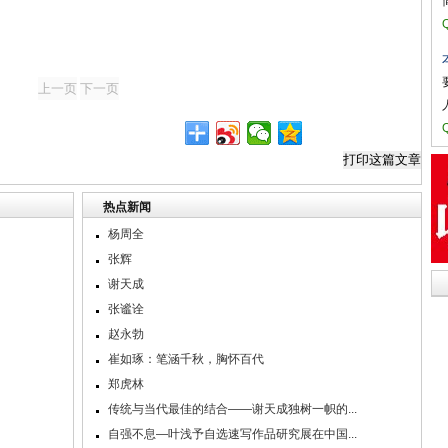
热点新闻
杨周全
张辉
谢天成
张谧诠
赵永勃
崔如琢：笔涵千秋，胸怀百代
郑虎林
传统与当代最佳的结合——谢天成独树一帜的...
自强不息—叶浅予自选速写作品研究展在中国...