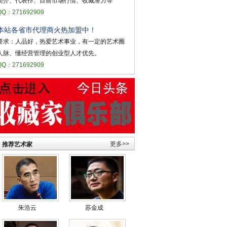
简介、代表作、目前市场行情、收藏潜力等
QQ：271692909
本站各省市代理商火热加盟中！
要求：人品好，热爱艺术事业，有一定的艺术圈
人脉、懂经营管理的创业型人才优先。
QQ：271692909
更多>>
推荐艺术家
朱浩云
苏金成