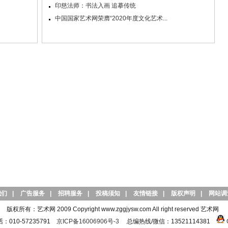
印慈法师：书法入画 追摹传统
中国国家艺术网荣膺“2020年度文化艺术...
我们
|
广告服务
|
招聘服务
|
投稿须知
|
友情链接
|
版权声明
|
网站调
版权所有：艺术网 2009 Copyright www.zggjysw.com All right reserved 艺术网
010-57235791
京ICP备16006906号-3
总编热线/微信：13521114381