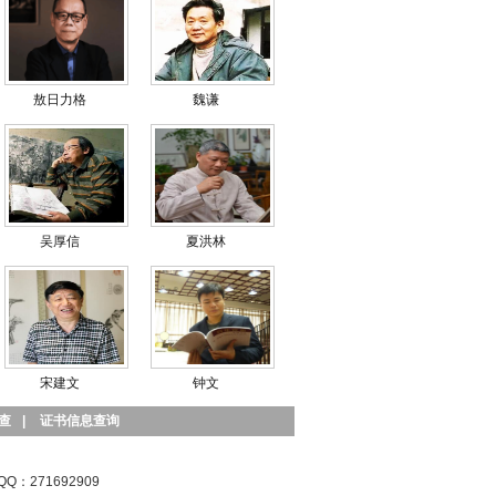
敖日力格
魏谦
吴厚信
夏洪林
宋建文
钟文
查
|
证书信息查询
QQ：271692909