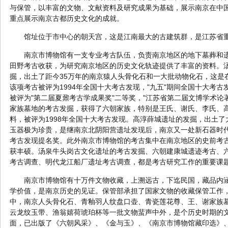
与保管，以丰富的文物、文献资料及研究成果为基础，展示南京在中
重点展示南京古都历史文化的成就。
馆址位于市中心的朝天宫，这是江南最大的古建筑群，是江苏省
南京市博物馆有一支专业考古队伍，负责南京地区的地下墓葬和
田野考古收获，为研究南京地区的历史文化轨迹提供了丰富的资料。
掘，出土了距今35万年的南京猿人头骨化石和一大批动物化石，这是
该项考古被评为1994年全国十大考古发现，"九五"期间全国十大考
被评为"第二届夏鼐考古学成果奖"二等奖，"江苏省第二届文博学术论
家族墓地的考古发掘，获得了六朝家族，特别是王氏、谢氏、李氏、
料，被评为1998年全国十大考古发现。高淳薛城遗址的发掘，出土
玉器极为珍贵，是继南京北阴阳营遗址发现后，南京又一处新石器时代
考古发现提名奖。此外南京市博物馆的考古集中在南京地区的史前考
获丰硕。汤泉牛头岗古文化遗址的考古发掘、六朝建康城遗迹考古、
考古调查、明代龙江船厂遗址考古调查，都是考古研究工作的重要课
南京市博物馆有十万件文物收藏，上溯远古，下迄民国，藏品内
学价值，是南京历史的见证。保管部承担了国家文物的收藏保管工作
中，南京人头骨化石、青釉羽人纹盘口壶、青瓷莲花尊、王、谢家族
云龙纹玉带、渔翁嬉荷琥珀杯等一批文物蜚声中外，是个历史时期的
面，已出版了《六朝风采》、《金与玉》、《南京市博物馆藏印选》