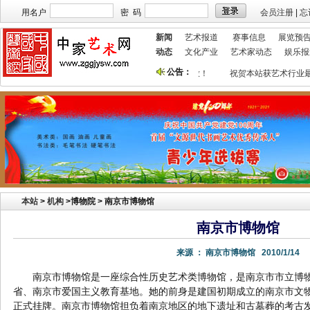
用名户
密 码
会员注册
|
忘
新闻
艺术报道
赛事信息
展览预
动态
文化产业
艺术家动态
娱乐报
公告：
本站欢迎艺术家宣传投放！
祝贺本站获艺术行业最
本站
>
机构
>
博物院 > 南京市博物馆
南京市博物馆
来源 ：
南京市博物馆
2010/1/14
南京市博物馆是一座综合性历史艺术类博物馆，是南京市市立博
省、南京市爱国主义教育基地。她的前身是建国初期成立的南京市文物
正式挂牌。南京市博物馆担负着南京地区的地下遗址和古墓葬的考古