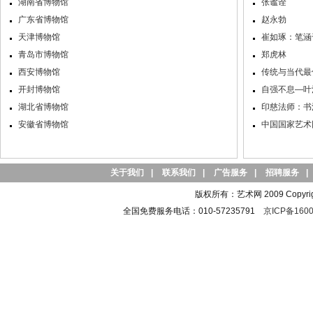
湖南省博物馆
张谧诠
广东省博物馆
赵永勃
天津博物馆
崔如琢：笔涵
青岛市博物馆
郑虎林
西安博物馆
传统与当代最
开封博物馆
自强不息—叶
湖北省博物馆
印慈法师：书
安徽省博物馆
中国国家艺术网
关于我们
|
联系我们
|
广告服务
|
招聘服务
|
版权所有：艺术网 2009 Copyright 
全国免费服务电话：010-57235791
京ICP备1600