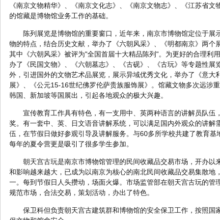
《南京文物精华》、《南京文化志》、《南京文物志》、《江苏省文
的馆藏是博物馆业务工作的基础。
陈列展览是博物馆的重要窗口，近年来，南京市博物馆定位于展
物的特点，结合历史文献，举办了《六朝风采》、《明都南京》两个
其中《六朝风采》被评为"全国首届十大精品陈列"。为更好的合理利
办了《民国文物》、《六朝墓志》、《古砚》、《古玩》等专题性展
外，引进国外的文物艺术品展览，展示异域优秀文化，举办了《意大
展》、《公元15-16世纪佛罗伦萨贵族服饰展》。馆藏文物多次远涉
韩国、新加坡等国展出，引起各地观众的极大兴趣。
宣传教育工作具有特色，有一支用中、英两种语言的讲解员队伍
奖。有一套中、英、日文语音讲解系统，可以满足国内外观众的讲解
伍，在节假日做好参观引导及讲解服务。与60多所学校共建了教育基
每年的夏令营更是吸引了很多学生参加。
朝天宫古玩是南京市博物馆管理的民间收藏品交易市场，开办以
和影响越来越大，已成为以南京为核心的南北民间收藏品交易集散地
一。每到节假日人头攒动，场面火爆。市场监管部在朝天宫古玩的管
规范市场，合法交易，策划活动，办出了特色。
保卫科但负责朝天宫古建筑群和博物馆的安全保卫工作，按照国